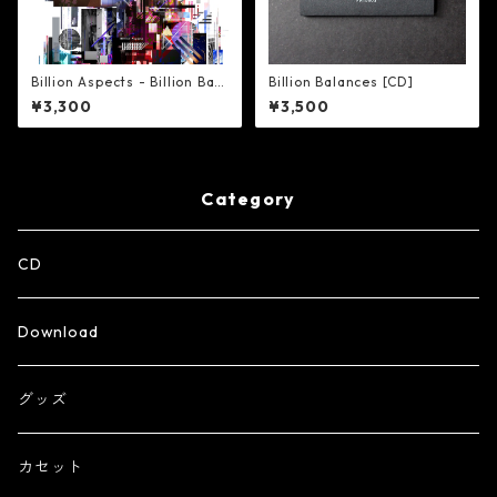
Billion Aspects - Billion Bala
Billion Balances [CD]
nces Remix [CD]
¥3,300
¥3,500
Category
CD
Download
グッズ
カセット