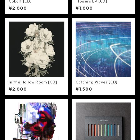
Cobalt [CD]
Flowers EP [CD]
¥2,000
¥1,000
In the Hollow Room [CD]
Catching Waves [CD]
¥2,000
¥1,500