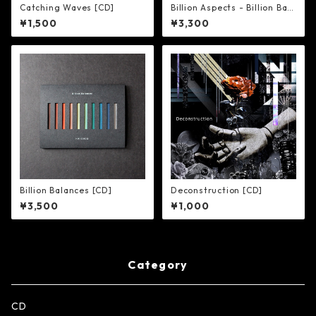
Catching Waves [CD]
Billion Aspects - Billion Bala
nces Remix [CD]
¥1,500
¥3,300
Billion Balances [CD]
Deconstruction [CD]
¥3,500
¥1,000
Category
CD