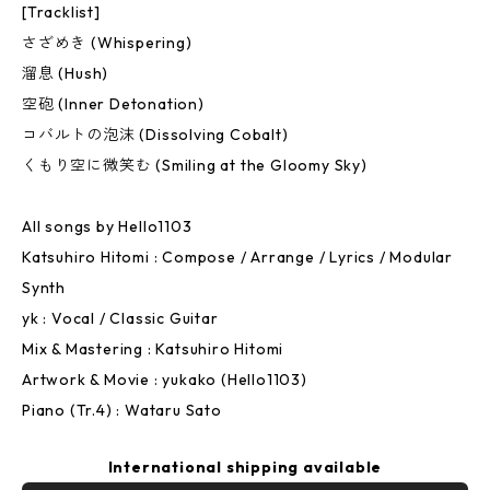
[Tracklist]
さざめき (Whispering)
溜息 (Hush)
空砲 (Inner Detonation)
コバルトの泡沫 (Dissolving Cobalt)
くもり空に微笑む (Smiling at the Gloomy Sky)
All songs by Hello1103
Katsuhiro Hitomi : Compose / Arrange / Lyrics / Modular
Synth
yk : Vocal / Classic Guitar
Mix & Mastering : Katsuhiro Hitomi
Artwork & Movie : yukako (Hello1103)
Piano (Tr.4) : Wataru Sato
International shipping available