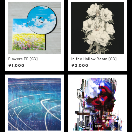
Flowers EP [CD]
In the Hollow Room [CD]
¥1,000
¥2,000